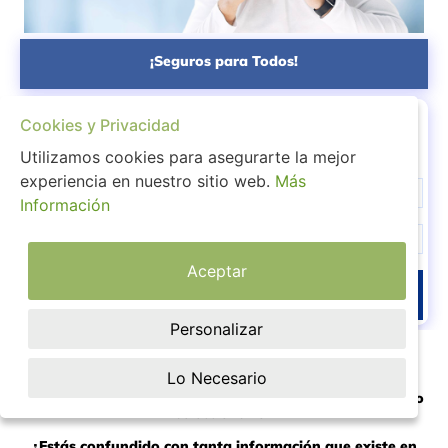
¡Seguros para Todos!
Aprende a Ahorrar en los Costos de Salud
Cookies y Privacidad
Regístrate y Descarga
GRATIS
Nuestro eBook. Allí Está Todo LO QUE
NECESITAS SABER.
Utilizamos cookies para asegurarte la mejor
experiencia en nuestro sitio web.
Más
Información
Aceptar
QUIERO MI EBOOK
Personalizar
¿Estás preocupado por el bienestar y la salud de tu
familia?
Lo Necesario
¿Necesitas un seguro de vida o de salud y no sabes cómo
seleccionarlo?
¿Estás confundido con tanta información que existe en